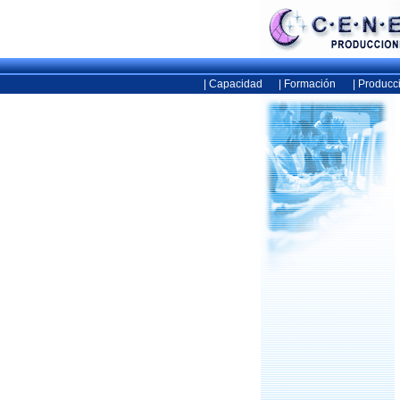
| Capacidad
| Formación
| Producc