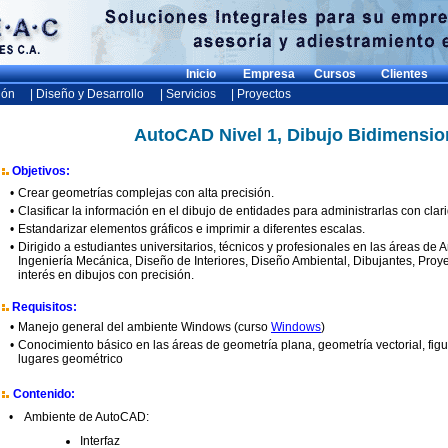
Inicio
Empresa
Cursos
Clientes
ión
| Diseño y Desarrollo
| Servicios
| Proyectos
AutoCAD Nivel 1, Dibujo Bidimensio
Objetivos:
•
Crear geometrías complejas con alta precisión.
•
Clasificar la información en el dibujo de entidades para administrarlas con clar
•
Estandarizar elementos gráficos e imprimir a diferentes escalas.
•
Dirigido a estudiantes universitarios, técnicos y profesionales en las áreas de Ar
Ingeniería Mecánica, Diseño de Interiores, Diseño Ambiental, Dibujantes, Proye
interés en dibujos con precisión.
Requisitos:
•
Manejo general del ambiente Windows (curso
Windows
)
•
Conocimiento básico en las áreas de geometría plana, geometría vectorial, fig
lugares geométrico
Contenido:
•
Ambiente de AutoCAD:
Interfaz