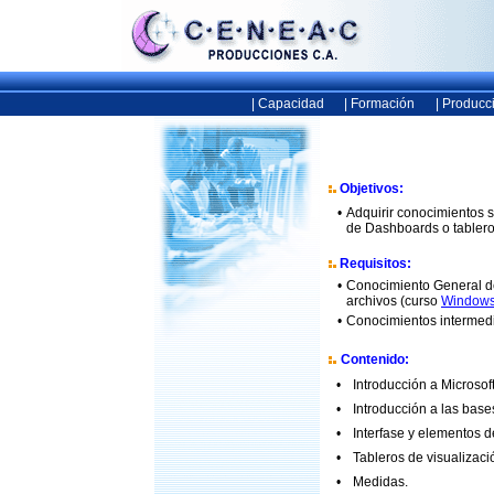
| Capacidad
| Formación
| Producc
Objetivos:
•
Adquirir conocimientos s
de Dashboards o tableros
Requisitos:
•
Conocimiento General de
archivos (curso
Window
•
Conocimientos intermedi
Contenido:
•
Introducción a Microsoft
•
Introducción a las base
•
Interfase y elementos d
•
Tableros de visualizac
•
Medidas.