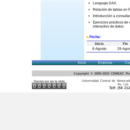
•
Lenguaje DAX.
•
Relación de tablas en 
•
Introducción a consult
•
Ejercicios prácticos de 
interactivo de datos.
Fecha:
Inicio
Fin
8-Agosto
29-Agos
Inicio
Empresa
Cu
Copyright © 2005-2023 CENEAC Pro
Universidad Central de Venezuela
Gracias por ser la visita
Av. Los 
Telf: (58 2