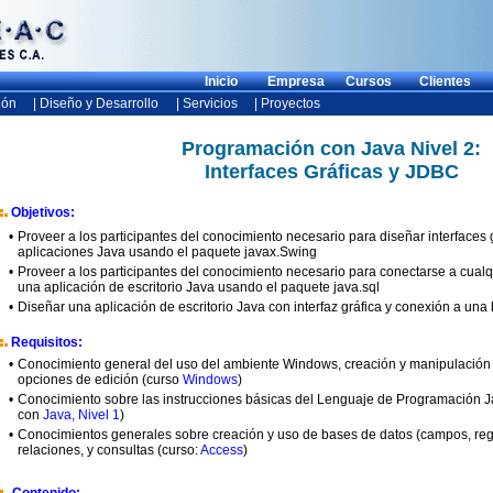
Inicio
Empresa
Cursos
Clientes
ión
| Diseño y Desarrollo
| Servicios
| Proyectos
Programación con Java Nivel 2:
Interfaces Gráficas y JDBC
Objetivos:
•
Proveer a los participantes del conocimiento necesario para diseñar interfaces g
aplicaciones Java usando el paquete javax.Swing
•
Proveer a los participantes del conocimiento necesario para conectarse a cual
una aplicación de escritorio Java usando el paquete java.sql
•
Diseñar una aplicación de escritorio Java con interfaz gráfica y conexión a un
Requisitos:
•
Conocimiento general del uso del ambiente Windows, creación y manipulación 
opciones de edición (curso
Windows
)
•
Conocimiento sobre las instrucciones básicas del Lenguaje de Programación J
con
Java, Nivel 1
)
•
Conocimientos generales sobre creación y uso de bases de datos (campos, regis
relaciones, y consultas (curso:
Access
)