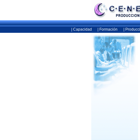
| Capacidad
| Formación
| Producc