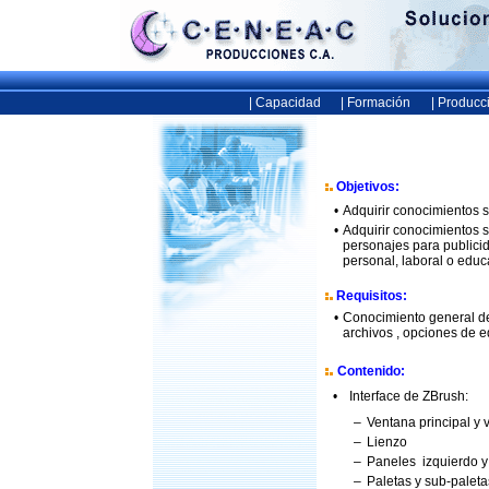
| Capacidad
| Formación
| Producc
Objetivos:
•
Adquirir conocimientos 
•
Adquirir conocimientos s
personajes para publicid
personal, laboral o educ
Requisitos:
•
Conocimiento general de
archivos , opciones de e
Contenido:
•
Interface de ZBrush:
–
Ventana principal y
–
Lienzo
–
Paneles izquierdo y
–
Paletas y sub-palet