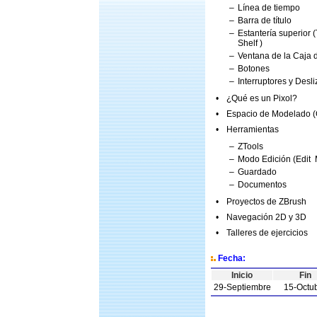
–
Línea de tiempo
–
Barra de título
–
Estantería superior (
Shelf )
–
Ventana de la Caja d
–
Botones
–
Interruptores y Desl
•
¿Qué es un Pixol?
•
Espacio de Modelado (
•
Herramientas
–
ZTools
–
Modo Edición (Edit
–
Guardado
–
Documentos
•
Proyectos de ZBrush
•
Navegación 2D y 3D
•
Talleres de ejercicios
Fecha:
Inicio
Fin
29-Septiembre
15-Octu