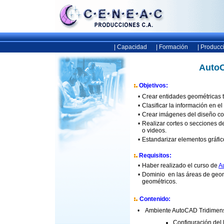
| Capacidad
| Formación
| Producc
AutoC
Objetivos:
•
Crear entidades geométricas t
•
Clasificar la información en e
•
Crear imágenes del diseño con 
•
Realizar cortes o secciones d
o videos.
•
Estandarizar elementos gráfico
Requisitos:
•
Haber realizado el curso de
A
•
Dominio en las áreas de geome
geométricos.
Contenido:
•
Ambiente AutoCAD Tridimen
Configuración del